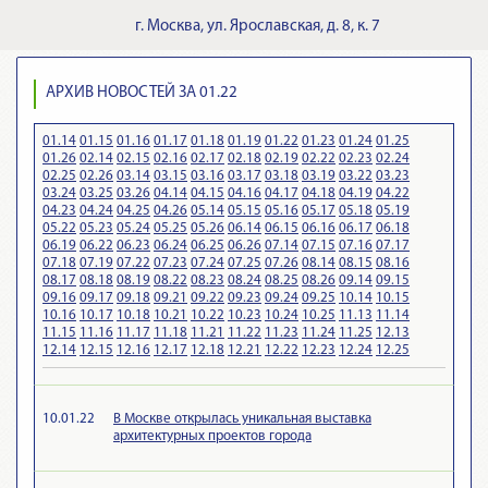
г.
Москва
,
ул. Ярославская, д. 8, к. 7
АРХИВ НОВОСТЕЙ ЗА 01.22
01.14
01.15
01.16
01.17
01.18
01.19
01.22
01.23
01.24
01.25
01.26
02.14
02.15
02.16
02.17
02.18
02.19
02.22
02.23
02.24
02.25
02.26
03.14
03.15
03.16
03.17
03.18
03.19
03.22
03.23
03.24
03.25
03.26
04.14
04.15
04.16
04.17
04.18
04.19
04.22
04.23
04.24
04.25
04.26
05.14
05.15
05.16
05.17
05.18
05.19
05.22
05.23
05.24
05.25
05.26
06.14
06.15
06.16
06.17
06.18
06.19
06.22
06.23
06.24
06.25
06.26
07.14
07.15
07.16
07.17
07.18
07.19
07.22
07.23
07.24
07.25
07.26
08.14
08.15
08.16
08.17
08.18
08.19
08.22
08.23
08.24
08.25
08.26
09.14
09.15
09.16
09.17
09.18
09.21
09.22
09.23
09.24
09.25
10.14
10.15
10.16
10.17
10.18
10.21
10.22
10.23
10.24
10.25
11.13
11.14
11.15
11.16
11.17
11.18
11.21
11.22
11.23
11.24
11.25
12.13
12.14
12.15
12.16
12.17
12.18
12.21
12.22
12.23
12.24
12.25
10.01.22
В Москве открылась уникальная выставка
архитектурных проектов города