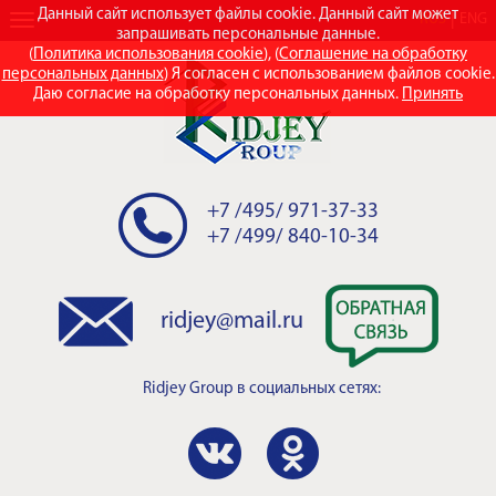
Данный сайт использует файлы cookie. Данный сайт может
RUS
ENG
запрашивать персональные данные.
(
Политика использования cookie
), (
Соглашение на обработку
персональных данных
) Я согласен с использованием файлов cookie.
Даю согласие на обработку персональных данных.
Принять
+7 /495/ 971-37-33
+7 /499/ 840-10-34
ridjey@mail.ru
Ridjey Group
в социальных сетях: