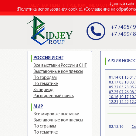
Данный сайт 
НАШИ ПАРТНЕРЫ
ПРЕДЛОЖЕНИЕ О СОТРУДНИЧЕСТВЕ
(
Политика использования cookie
), (
Соглашение на обработк
+7 /495/ 
+7 /499/ 
РОССИЯ И СНГ
АРХИВ НОВОСТ
Все выставки России и СНГ
Выставочные комплексы
01.14
01.15
01.
По городам
03.17
03.18
03.
По тематике
05.22
05.23
05.
За период
07.25
07.26
08.
Расширенный поиск
10.16
10.17
10.
12.21
12.22
12.
МИР
Все мировые выставки
Выставочные комплексы
По странам
02.12.16
Cе
По тематике