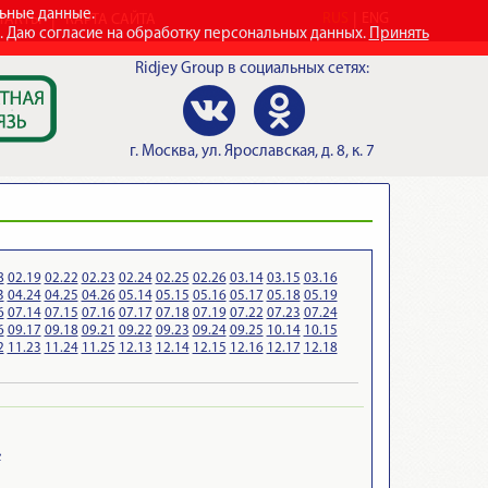
льные данные.
RUS
ENG
ТАКТЫ
КАРТА САЙТА
e. Даю согласие на обработку персональных данных.
Принять
Ridjey Group
в социальных сетях:
г.
Москва
,
ул. Ярославская, д. 8, к. 7
8
02.19
02.22
02.23
02.24
02.25
02.26
03.14
03.15
03.16
3
04.24
04.25
04.26
05.14
05.15
05.16
05.17
05.18
05.19
6
07.14
07.15
07.16
07.17
07.18
07.19
07.22
07.23
07.24
6
09.17
09.18
09.21
09.22
09.23
09.24
09.25
10.14
10.15
2
11.23
11.24
11.25
12.13
12.14
12.15
12.16
12.17
12.18
»