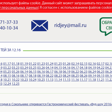
использует файлы cookie. Данный сайт может запрашивать персона
СТРОИТЕЛЬСТВО ВЫСТАВОЧНЫХ СТЕНДОВ
НАШИ НАГРАДЫ
КОН
у персональных данных
) Я согласен с использованием файлов cooki
971-37-33
ridjey@mail.ru
840-10-34
ЕЙ ЗА 12.16
16
01.17
01.18
01.19
01.22
01.23
01.24
01.25
01.26
02.14
02.15
02.16
02.17
02.1
19
03.22
03.23
03.24
03.25
03.26
04.14
04.15
04.16
04.17
04.18
04.19
04.22
04.2
24
05.25
05.26
06.14
06.15
06.16
06.17
06.18
06.19
06.22
06.23
06.24
06.25
06.2
14
08.15
08.16
08.17
08.18
08.19
08.22
08.23
08.24
08.25
08.26
09.14
09.15
09.1
18
10.21
10.22
10.23
10.24
10.25
11.13
11.14
11.15
11.16
11.17
11.18
11.21
11.2
23
12.24
12.25
годня в Сокольнике откривается Гастрономический фестиваль «Фуд-шоу 2016