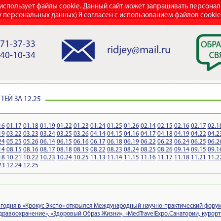
использует файлы cookie. Данный сайт может запрашивать персона
СТРОИТЕЛЬСТВО ВЫСТАВОЧНЫХ СТЕНДОВ
НАШИ НАГРАДЫ
КОН
у персональных данных
) Я согласен с использованием файлов cooki
971-37-33
ridjey@mail.ru
840-10-34
ЕЙ ЗА 12.25
16
01.17
01.18
01.19
01.22
01.23
01.24
01.25
01.26
02.14
02.15
02.16
02.17
02.1
19
03.22
03.23
03.24
03.25
03.26
04.14
04.15
04.16
04.17
04.18
04.19
04.22
04.2
24
05.25
05.26
06.14
06.15
06.16
06.17
06.18
06.19
06.22
06.23
06.24
06.25
06.2
14
08.15
08.16
08.17
08.18
08.19
08.22
08.23
08.24
08.25
08.26
09.14
09.15
09.1
18
10.21
10.22
10.23
10.24
10.25
11.13
11.14
11.15
11.16
11.17
11.18
11.21
11.2
23
12.24
12.25
годня в «Крокус Экспо» открылся Международный научно-практический форум
дравоохранение», «Здоровый Образ Жизни», «MedTravelExpo.Санатории, курор