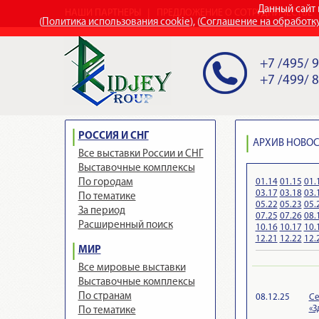
Данный сайт 
НАШИ ПАРТНЕРЫ
ПРЕДЛОЖЕНИЕ О СОТРУДНИЧЕСТВЕ
(
Политика использования cookie
), (
Соглашение на обработк
+7 /495/ 
+7 /499/ 
РОССИЯ И СНГ
АРХИВ НОВОСТ
Все выставки России и СНГ
Выставочные комплексы
01.14
01.15
01.
По городам
03.17
03.18
03.
По тематике
05.22
05.23
05.
За период
07.25
07.26
08.
Расширенный поиск
10.16
10.17
10.
12.21
12.22
12.
МИР
Все мировые выставки
Выставочные комплексы
По странам
08.12.25
Се
«З
По тематике