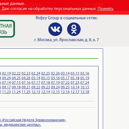
льные данные.
RUS
ENG
ТАКТЫ
КАРТА САЙТА
e. Даю согласие на обработку персональных данных.
Принять
Ridjey Group
в социальных сетях:
г.
Москва
,
ул. Ярославская, д. 8, к. 7
8
02.19
02.22
02.23
02.24
02.25
02.26
03.14
03.15
03.16
3
04.24
04.25
04.26
05.14
05.15
05.16
05.17
05.18
05.19
6
07.14
07.15
07.16
07.17
07.18
07.19
07.22
07.23
07.24
6
09.17
09.18
09.21
09.22
09.23
09.24
09.25
10.14
10.15
2
11.23
11.24
11.25
12.13
12.14
12.15
12.16
12.17
12.18
 «Российская Неделя Здравоохранения»,
ты, медицинские центры».