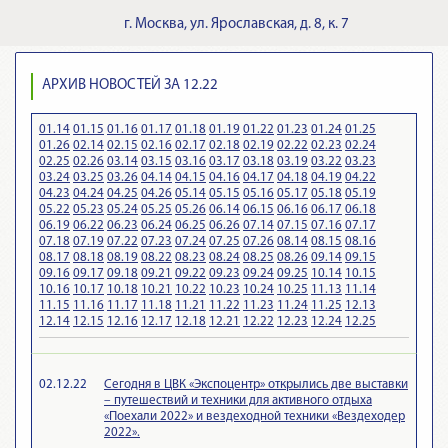
г.
Москва
,
ул. Ярославская, д. 8, к. 7
АРХИВ НОВОСТЕЙ ЗА 12.22
01.14
01.15
01.16
01.17
01.18
01.19
01.22
01.23
01.24
01.25
01.26
02.14
02.15
02.16
02.17
02.18
02.19
02.22
02.23
02.24
02.25
02.26
03.14
03.15
03.16
03.17
03.18
03.19
03.22
03.23
03.24
03.25
03.26
04.14
04.15
04.16
04.17
04.18
04.19
04.22
04.23
04.24
04.25
04.26
05.14
05.15
05.16
05.17
05.18
05.19
05.22
05.23
05.24
05.25
05.26
06.14
06.15
06.16
06.17
06.18
06.19
06.22
06.23
06.24
06.25
06.26
07.14
07.15
07.16
07.17
07.18
07.19
07.22
07.23
07.24
07.25
07.26
08.14
08.15
08.16
08.17
08.18
08.19
08.22
08.23
08.24
08.25
08.26
09.14
09.15
09.16
09.17
09.18
09.21
09.22
09.23
09.24
09.25
10.14
10.15
10.16
10.17
10.18
10.21
10.22
10.23
10.24
10.25
11.13
11.14
11.15
11.16
11.17
11.18
11.21
11.22
11.23
11.24
11.25
12.13
12.14
12.15
12.16
12.17
12.18
12.21
12.22
12.23
12.24
12.25
02.12.22
Сегодня в ЦВК «Экспоцентр» открылись две выставки
– путешествий и техники для активного отдыха
«Поехали 2022» и вездеходной техники «Вездеходер
2022».