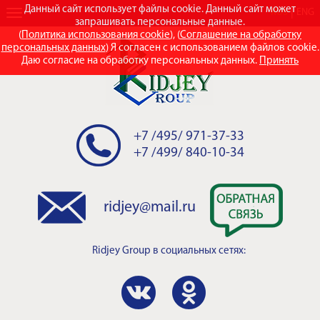
Данный сайт использует файлы cookie. Данный сайт может
RUS
ENG
запрашивать персональные данные.
(
Политика использования cookie
), (
Соглашение на обработку
персональных данных
) Я согласен с использованием файлов cookie.
Даю согласие на обработку персональных данных.
Принять
+7 /495/ 971-37-33
+7 /499/ 840-10-34
ridjey@mail.ru
Ridjey Group
в социальных сетях: