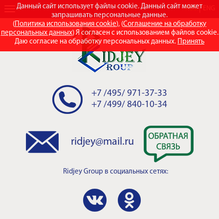
Данный сайт использует файлы cookie. Данный сайт может
RUS
ENG
запрашивать персональные данные.
(
Политика использования cookie
), (
Соглашение на обработку
персональных данных
) Я согласен с использованием файлов cookie.
Даю согласие на обработку персональных данных.
Принять
+7 /495/ 971-37-33
+7 /499/ 840-10-34
ridjey@mail.ru
Ridjey Group
в социальных сетях: