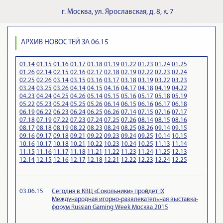
г.
Москва
,
ул. Ярославская, д. 8, к. 7
АРХИВ НОВОСТЕЙ ЗА 06.15
01.14
01.15
01.16
01.17
01.18
01.19
01.22
01.23
01.24
01.25
01.26
02.14
02.15
02.16
02.17
02.18
02.19
02.22
02.23
02.24
02.25
02.26
03.14
03.15
03.16
03.17
03.18
03.19
03.22
03.23
03.24
03.25
03.26
04.14
04.15
04.16
04.17
04.18
04.19
04.22
04.23
04.24
04.25
04.26
05.14
05.15
05.16
05.17
05.18
05.19
05.22
05.23
05.24
05.25
05.26
06.14
06.15
06.16
06.17
06.18
06.19
06.22
06.23
06.24
06.25
06.26
07.14
07.15
07.16
07.17
07.18
07.19
07.22
07.23
07.24
07.25
07.26
08.14
08.15
08.16
08.17
08.18
08.19
08.22
08.23
08.24
08.25
08.26
09.14
09.15
09.16
09.17
09.18
09.21
09.22
09.23
09.24
09.25
10.14
10.15
10.16
10.17
10.18
10.21
10.22
10.23
10.24
10.25
11.13
11.14
11.15
11.16
11.17
11.18
11.21
11.22
11.23
11.24
11.25
12.13
12.14
12.15
12.16
12.17
12.18
12.21
12.22
12.23
12.24
12.25
03.06.15
Сегодня в КВЦ «Сокольники» пройдет IX
Международная игорно-развлекательная выставка-
форум Russian Gaming Week Москва 2015