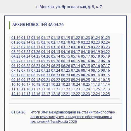
г.
Москва
,
ул. Ярославская, д. 8, к. 7
АРХИВ НОВОСТЕЙ ЗА 04.26
01.14
01.15
01.16
01.17
01.18
01.19
01.22
01.23
01.24
01.25
01.26
02.14
02.15
02.16
02.17
02.18
02.19
02.22
02.23
02.24
02.25
02.26
03.14
03.15
03.16
03.17
03.18
03.19
03.22
03.23
03.24
03.25
03.26
04.14
04.15
04.16
04.17
04.18
04.19
04.22
04.23
04.24
04.25
04.26
05.14
05.15
05.16
05.17
05.18
05.19
05.22
05.23
05.24
05.25
05.26
06.14
06.15
06.16
06.17
06.18
06.19
06.22
06.23
06.24
06.25
06.26
07.14
07.15
07.16
07.17
07.18
07.19
07.22
07.23
07.24
07.25
07.26
08.14
08.15
08.16
08.17
08.18
08.19
08.22
08.23
08.24
08.25
08.26
09.14
09.15
09.16
09.17
09.18
09.21
09.22
09.23
09.24
09.25
10.14
10.15
10.16
10.17
10.18
10.21
10.22
10.23
10.24
10.25
11.13
11.14
11.15
11.16
11.17
11.18
11.21
11.22
11.23
11.24
11.25
12.13
12.14
12.15
12.16
12.17
12.18
12.21
12.22
12.23
12.24
12.25
01.04.26
Итоги 30-й международной выставки транспортно-
логистических услуг, складского оборудования и
технологий TransRussia 2026