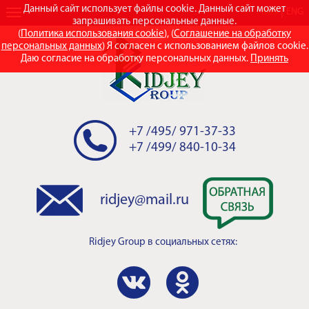
Данный сайт использует файлы cookie. Данный сайт может
RUS
ENG
запрашивать персональные данные.
(
Политика использования cookie
), (
Соглашение на обработку
персональных данных
) Я согласен с использованием файлов cookie.
Даю согласие на обработку персональных данных.
Принять
+7 /495/ 971-37-33
+7 /499/ 840-10-34
ridjey@mail.ru
Ridjey Group
в социальных сетях: