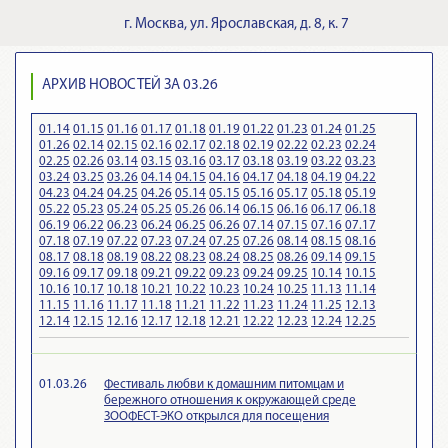
г.
Москва
,
ул. Ярославская, д. 8, к. 7
АРХИВ НОВОСТЕЙ ЗА 03.26
01.14
01.15
01.16
01.17
01.18
01.19
01.22
01.23
01.24
01.25
01.26
02.14
02.15
02.16
02.17
02.18
02.19
02.22
02.23
02.24
02.25
02.26
03.14
03.15
03.16
03.17
03.18
03.19
03.22
03.23
03.24
03.25
03.26
04.14
04.15
04.16
04.17
04.18
04.19
04.22
04.23
04.24
04.25
04.26
05.14
05.15
05.16
05.17
05.18
05.19
05.22
05.23
05.24
05.25
05.26
06.14
06.15
06.16
06.17
06.18
06.19
06.22
06.23
06.24
06.25
06.26
07.14
07.15
07.16
07.17
07.18
07.19
07.22
07.23
07.24
07.25
07.26
08.14
08.15
08.16
08.17
08.18
08.19
08.22
08.23
08.24
08.25
08.26
09.14
09.15
09.16
09.17
09.18
09.21
09.22
09.23
09.24
09.25
10.14
10.15
10.16
10.17
10.18
10.21
10.22
10.23
10.24
10.25
11.13
11.14
11.15
11.16
11.17
11.18
11.21
11.22
11.23
11.24
11.25
12.13
12.14
12.15
12.16
12.17
12.18
12.21
12.22
12.23
12.24
12.25
01.03.26
Фестиваль любви к домашним питомцам и
бережного отношения к окружающей среде
ЗООФЕСТ-ЭКО открылся для посещения