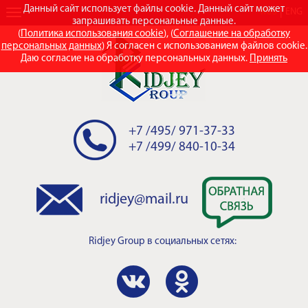
Данный сайт использует файлы cookie. Данный сайт может
RUS
ENG
запрашивать персональные данные.
(
Политика использования cookie
), (
Соглашение на обработку
персональных данных
) Я согласен с использованием файлов cookie.
Даю согласие на обработку персональных данных.
Принять
+7 /495/ 971-37-33
+7 /499/ 840-10-34
ridjey@mail.ru
Ridjey Group
в социальных сетях: