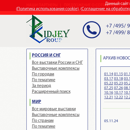
Данный сайт 
НАШИ ПАРТНЕРЫ
ПРЕДЛОЖЕНИЕ О СОТРУДНИЧЕСТВЕ
(
Политика использования cookie
), (
Соглашение на обработк
+7 /495/ 
+7 /499/ 
РОССИЯ И СНГ
АРХИВ НОВОСТ
Все выставки России и СНГ
Выставочные комплексы
01.14
01.15
01.
По городам
03.17
03.18
03.
По тематике
05.22
05.23
05.
За период
07.25
07.26
08.
Расширенный поиск
10.16
10.17
10.
12.21
12.22
12.
МИР
Все мировые выставки
Выставочные комплексы
По странам
05.11.24
По тематике