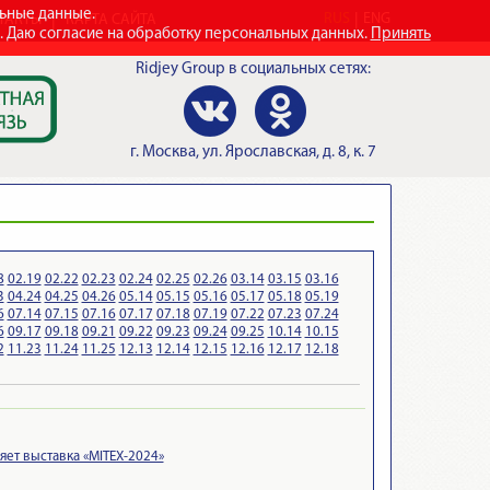
льные данные.
RUS
ENG
ТАКТЫ
КАРТА САЙТА
e. Даю согласие на обработку персональных данных.
Принять
Ridjey Group
в социальных сетях:
г.
Москва
,
ул. Ярославская, д. 8, к. 7
8
02.19
02.22
02.23
02.24
02.25
02.26
03.14
03.15
03.16
3
04.24
04.25
04.26
05.14
05.15
05.16
05.17
05.18
05.19
6
07.14
07.15
07.16
07.17
07.18
07.19
07.22
07.23
07.24
6
09.17
09.18
09.21
09.22
09.23
09.24
09.25
10.14
10.15
2
11.23
11.24
11.25
12.13
12.14
12.15
12.16
12.17
12.18
яет выставка «MITEX-2024»