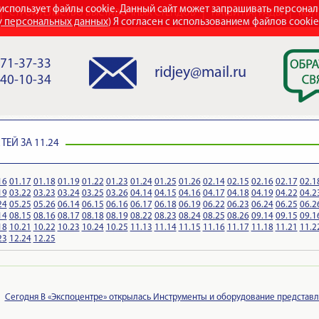
использует файлы cookie. Данный сайт может запрашивать персона
СТРОИТЕЛЬСТВО ВЫСТАВОЧНЫХ СТЕНДОВ
НАШИ НАГРАДЫ
КОН
у персональных данных
) Я согласен с использованием файлов cooki
971-37-33
ridjey@mail.ru
840-10-34
ЕЙ ЗА 11.24
16
01.17
01.18
01.19
01.22
01.23
01.24
01.25
01.26
02.14
02.15
02.16
02.17
02.1
19
03.22
03.23
03.24
03.25
03.26
04.14
04.15
04.16
04.17
04.18
04.19
04.22
04.2
24
05.25
05.26
06.14
06.15
06.16
06.17
06.18
06.19
06.22
06.23
06.24
06.25
06.2
14
08.15
08.16
08.17
08.18
08.19
08.22
08.23
08.24
08.25
08.26
09.14
09.15
09.1
18
10.21
10.22
10.23
10.24
10.25
11.13
11.14
11.15
11.16
11.17
11.18
11.21
11.2
23
12.24
12.25
Сегодня В «Экспоцентре» открылась Инструменты и оборудование представл