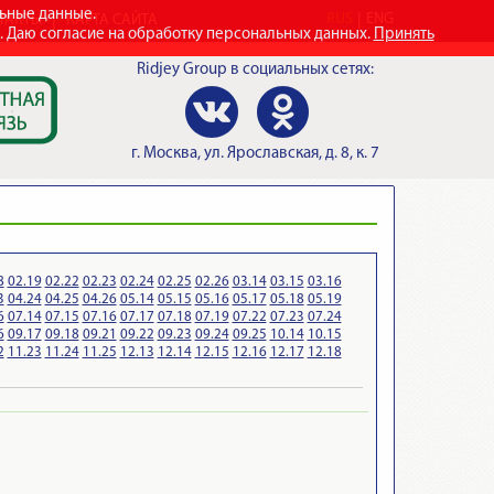
льные данные.
RUS
ENG
ТАКТЫ
КАРТА САЙТА
e. Даю согласие на обработку персональных данных.
Принять
Ridjey Group
в социальных сетях:
г.
Москва
,
ул. Ярославская, д. 8, к. 7
8
02.19
02.22
02.23
02.24
02.25
02.26
03.14
03.15
03.16
3
04.24
04.25
04.26
05.14
05.15
05.16
05.17
05.18
05.19
6
07.14
07.15
07.16
07.17
07.18
07.19
07.22
07.23
07.24
6
09.17
09.18
09.21
09.22
09.23
09.24
09.25
10.14
10.15
2
11.23
11.24
11.25
12.13
12.14
12.15
12.16
12.17
12.18