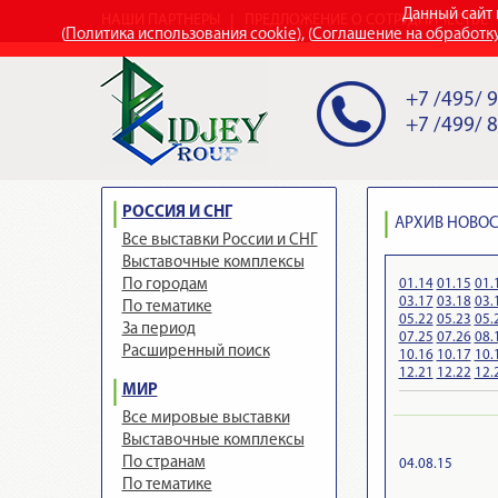
Данный сайт 
НАШИ ПАРТНЕРЫ
ПРЕДЛОЖЕНИЕ О СОТРУДНИЧЕСТВЕ
(
Политика использования cookie
), (
Соглашение на обработк
+7 /495/ 
+7 /499/ 
РОССИЯ И СНГ
АРХИВ НОВОСТ
Все выставки России и СНГ
Выставочные комплексы
01.14
01.15
01.
По городам
03.17
03.18
03.
По тематике
05.22
05.23
05.
За период
07.25
07.26
08.
Расширенный поиск
10.16
10.17
10.
12.21
12.22
12.
МИР
Все мировые выставки
Выставочные комплексы
По странам
04.08.15
По тематике