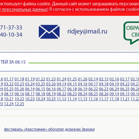
использует файлы cookie. Данный сайт может запрашивать персона
СТРОИТЕЛЬСТВО ВЫСТАВОЧНЫХ СТЕНДОВ
НАШИ НАГРАДЫ
КОН
у персональных данных
) Я согласен с использованием файлов cooki
971-37-33
ridjey@mail.ru
840-10-34
ЕЙ ЗА 08.15
16
01.17
01.18
01.19
01.22
01.23
01.24
01.25
01.26
02.14
02.15
02.16
02.17
02.1
19
03.22
03.23
03.24
03.25
03.26
04.14
04.15
04.16
04.17
04.18
04.19
04.22
04.2
24
05.25
05.26
06.14
06.15
06.16
06.17
06.18
06.19
06.22
06.23
06.24
06.25
06.2
14
08.15
08.16
08.17
08.18
08.19
08.22
08.23
08.24
08.25
08.26
09.14
09.15
09.1
18
10.21
10.22
10.23
10.24
10.25
11.13
11.14
11.15
11.16
11.17
11.18
11.21
11.2
23
12.24
12.25
Фестиваль «Архстояние» обогатил деревню Звизжи