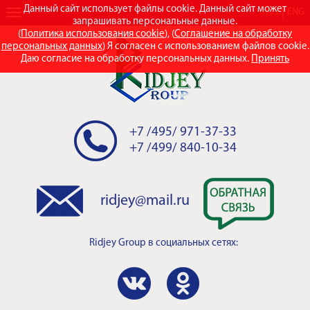
Данный сайт использует файлы cookie. Данный сайт может
RUS
ENG
запрашивать персональные данные.
(
Политика использования cookie
), (
Соглашение на обработку
персональных данных
) Я согласен с использованием файлов cookie.
Даю согласие на обработку персональных данных.
Принять
+7 /495/ 971-37-33
+7 /499/ 840-10-34
ridjey@mail.ru
Ridjey Group
в социальных сетях: