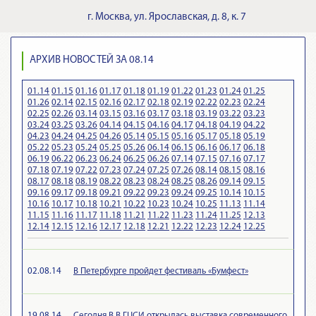
г.
Москва
,
ул. Ярославская, д. 8, к. 7
АРХИВ НОВОСТЕЙ ЗА 08.14
01.14
01.15
01.16
01.17
01.18
01.19
01.22
01.23
01.24
01.25
01.26
02.14
02.15
02.16
02.17
02.18
02.19
02.22
02.23
02.24
02.25
02.26
03.14
03.15
03.16
03.17
03.18
03.19
03.22
03.23
03.24
03.25
03.26
04.14
04.15
04.16
04.17
04.18
04.19
04.22
04.23
04.24
04.25
04.26
05.14
05.15
05.16
05.17
05.18
05.19
05.22
05.23
05.24
05.25
05.26
06.14
06.15
06.16
06.17
06.18
06.19
06.22
06.23
06.24
06.25
06.26
07.14
07.15
07.16
07.17
07.18
07.19
07.22
07.23
07.24
07.25
07.26
08.14
08.15
08.16
08.17
08.18
08.19
08.22
08.23
08.24
08.25
08.26
09.14
09.15
09.16
09.17
09.18
09.21
09.22
09.23
09.24
09.25
10.14
10.15
10.16
10.17
10.18
10.21
10.22
10.23
10.24
10.25
11.13
11.14
11.15
11.16
11.17
11.18
11.21
11.22
11.23
11.24
11.25
12.13
12.14
12.15
12.16
12.17
12.18
12.21
12.22
12.23
12.24
12.25
02.08.14
В Петербурге пройдет фестиваль «Бумфест»
19.08.14
Сегодня В В ГЦСИ открылась выставка современного