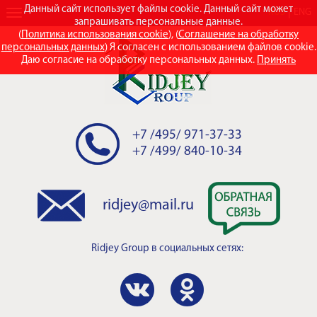
Данный сайт использует файлы cookie. Данный сайт может
RUS
ENG
запрашивать персональные данные.
(
Политика использования cookie
), (
Соглашение на обработку
персональных данных
) Я согласен с использованием файлов cookie.
Даю согласие на обработку персональных данных.
Принять
+7 /495/ 971-37-33
+7 /499/ 840-10-34
ridjey@mail.ru
Ridjey Group
в социальных сетях: