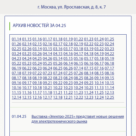
г.
Москва
,
ул. Ярославская, д. 8, к. 7
АРХИВ НОВОСТЕЙ ЗА 04.25
01.14
01.15
01.16
01.17
01.18
01.19
01.22
01.23
01.24
01.25
01.26
02.14
02.15
02.16
02.17
02.18
02.19
02.22
02.23
02.24
02.25
02.26
03.14
03.15
03.16
03.17
03.18
03.19
03.22
03.23
03.24
03.25
03.26
04.14
04.15
04.16
04.17
04.18
04.19
04.22
04.23
04.24
04.25
04.26
05.14
05.15
05.16
05.17
05.18
05.19
05.22
05.23
05.24
05.25
05.26
06.14
06.15
06.16
06.17
06.18
06.19
06.22
06.23
06.24
06.25
06.26
07.14
07.15
07.16
07.17
07.18
07.19
07.22
07.23
07.24
07.25
07.26
08.14
08.15
08.16
08.17
08.18
08.19
08.22
08.23
08.24
08.25
08.26
09.14
09.15
09.16
09.17
09.18
09.21
09.22
09.23
09.24
09.25
10.14
10.15
10.16
10.17
10.18
10.21
10.22
10.23
10.24
10.25
11.13
11.14
11.15
11.16
11.17
11.18
11.21
11.22
11.23
11.24
11.25
12.13
12.14
12.15
12.16
12.17
12.18
12.21
12.22
12.23
12.24
12.25
01.04.25
Выставка «Электро-2025» представит новые решения
для электротехнического рынка