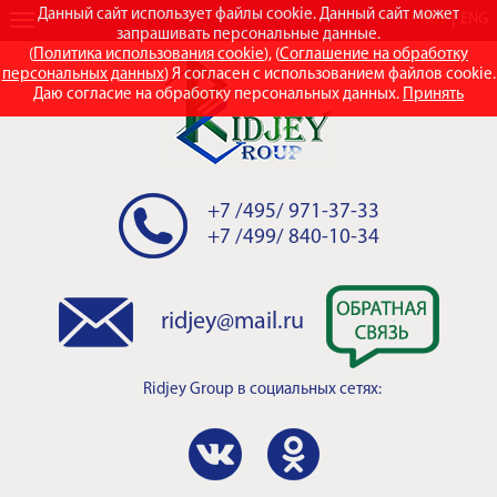
Данный сайт использует файлы cookie. Данный сайт может
RUS
ENG
запрашивать персональные данные.
(
Политика использования cookie
), (
Соглашение на обработку
персональных данных
) Я согласен с использованием файлов cookie.
Даю согласие на обработку персональных данных.
Принять
+7 /495/ 971-37-33
+7 /499/ 840-10-34
ridjey@mail.ru
Ridjey Group
в социальных сетях: