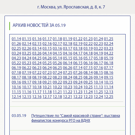
г.
Москва
,
ул. Ярославская, д. 8, к. 7
АРХИВ НОВОСТЕЙ ЗА 05.19
01.14
01.15
01.16
01.17
01.18
01.19
01.22
01.23
01.24
01.25
01.26
02.14
02.15
02.16
02.17
02.18
02.19
02.22
02.23
02.24
02.25
02.26
03.14
03.15
03.16
03.17
03.18
03.19
03.22
03.23
03.24
03.25
03.26
04.14
04.15
04.16
04.17
04.18
04.19
04.22
04.23
04.24
04.25
04.26
05.14
05.15
05.16
05.17
05.18
05.19
05.22
05.23
05.24
05.25
05.26
06.14
06.15
06.16
06.17
06.18
06.19
06.22
06.23
06.24
06.25
06.26
07.14
07.15
07.16
07.17
07.18
07.19
07.22
07.23
07.24
07.25
07.26
08.14
08.15
08.16
08.17
08.18
08.19
08.22
08.23
08.24
08.25
08.26
09.14
09.15
09.16
09.17
09.18
09.21
09.22
09.23
09.24
09.25
10.14
10.15
10.16
10.17
10.18
10.21
10.22
10.23
10.24
10.25
11.13
11.14
11.15
11.16
11.17
11.18
11.21
11.22
11.23
11.24
11.25
12.13
12.14
12.15
12.16
12.17
12.18
12.21
12.22
12.23
12.24
12.25
03.05.19
Путешествие по "Самой красивой стране": выставка
финалистов конкурса РГО на ВДНХ